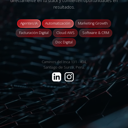
directamente en tu stack y convierten oportunidades en
resultados.
Agentes IA
Automatización
Marketing Growth
Facturación Digital
Cloud AWS
Software & CRM
Doc Digital
Caminos del Inca 131 - 404,
Santiago de Surco, Perú.